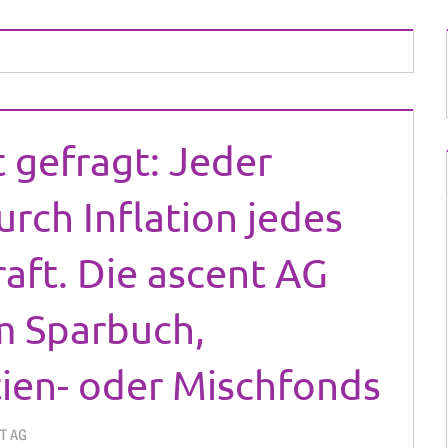
t gefragt: Jeder
urch Inflation jedes
raft. Die ascent AG
m Sparbuch,
tien- oder Mischfonds
T AG