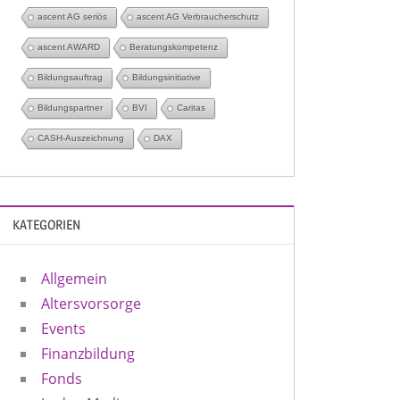
ascent AG seriös
ascent AG Verbraucherschutz
ascent AWARD
Beratungskompetenz
Bildungsauftrag
Bildungsinitiative
Bildungspartner
BVI
Caritas
CASH-Auszeichnung
DAX
KATEGORIEN
Allgemein
Altersvorsorge
Events
Finanzbildung
Fonds