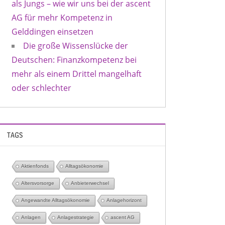
als Jungs – wie wir uns bei der ascent
AG für mehr Kompetenz in
Gelddingen einsetzen
Die große Wissenslücke der
Deutschen: Finanzkompetenz bei
mehr als einem Drittel mangelhaft
oder schlechter
TAGS
Aktienfonds
Alltagsökonomie
Altersvorsorge
Anbieterwechsel
Angewandte Alltagsökonomie
Anlagehorizont
Anlagen
Anlagestrategie
ascent AG