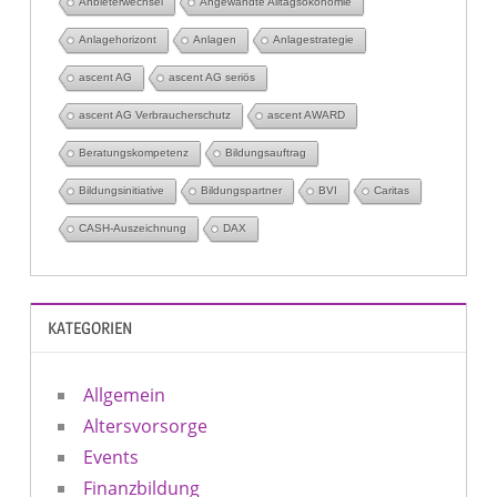
Anbieterwechsel
Angewandte Alltagsökonomie
Anlagehorizont
Anlagen
Anlagestrategie
ascent AG
ascent AG seriös
ascent AG Verbraucherschutz
ascent AWARD
Beratungskompetenz
Bildungsauftrag
Bildungsinitiative
Bildungspartner
BVI
Caritas
CASH-Auszeichnung
DAX
KATEGORIEN
Allgemein
Altersvorsorge
Events
Finanzbildung