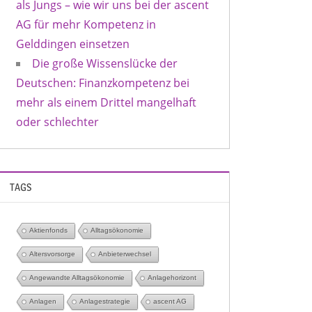
als Jungs – wie wir uns bei der ascent
AG für mehr Kompetenz in
Gelddingen einsetzen
Die große Wissenslücke der
Deutschen: Finanzkompetenz bei
mehr als einem Drittel mangelhaft
oder schlechter
TAGS
Aktienfonds
Alltagsökonomie
Altersvorsorge
Anbieterwechsel
Angewandte Alltagsökonomie
Anlagehorizont
Anlagen
Anlagestrategie
ascent AG