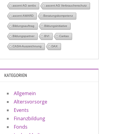
ascent AG seriös
ascent AG Verbraucherschutz
ascent AWARD
Beratungskompetenz
Bildungsauftrag
Bildungsinitiative
Bildungspartner
BVI
Caritas
CASH-Auszeichnung
DAX
KATEGORIEN
Allgemein
Altersvorsorge
Events
Finanzbildung
Fonds