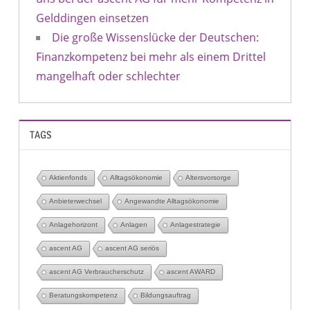
Gelddingen einsetzen
Die große Wissenslücke der Deutschen:
Finanzkompetenz bei mehr als einem Drittel
mangelhaft oder schlechter
TAGS
Aktienfonds
Alltagsökonomie
Altersvorsorge
Anbieterwechsel
Angewandte Alltagsökonomie
Anlagehorizont
Anlagen
Anlagestrategie
ascent AG
ascent AG seriös
ascent AG Verbraucherschutz
ascent AWARD
Beratungskompetenz
Bildungsauftrag