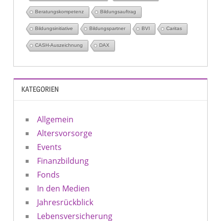
Beratungskompetenz
Bildungsauftrag
Bildungsinitiative
Bildungspartner
BVI
Caritas
CASH-Auszeichnung
DAX
KATEGORIEN
Allgemein
Altersvorsorge
Events
Finanzbildung
Fonds
In den Medien
Jahresrückblick
Lebensversicherung