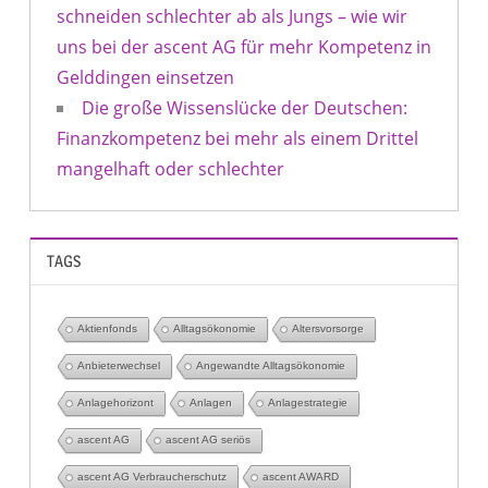
schneiden schlechter ab als Jungs – wie wir
uns bei der ascent AG für mehr Kompetenz in
Gelddingen einsetzen
Die große Wissenslücke der Deutschen:
Finanzkompetenz bei mehr als einem Drittel
mangelhaft oder schlechter
TAGS
Aktienfonds
Alltagsökonomie
Altersvorsorge
Anbieterwechsel
Angewandte Alltagsökonomie
Anlagehorizont
Anlagen
Anlagestrategie
ascent AG
ascent AG seriös
ascent AG Verbraucherschutz
ascent AWARD