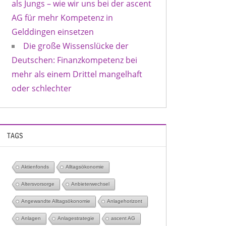
als Jungs – wie wir uns bei der ascent
AG für mehr Kompetenz in
Gelddingen einsetzen
Die große Wissenslücke der
Deutschen: Finanzkompetenz bei
mehr als einem Drittel mangelhaft
oder schlechter
TAGS
Aktienfonds
Alltagsökonomie
Altersvorsorge
Anbieterwechsel
Angewandte Alltagsökonomie
Anlagehorizont
Anlagen
Anlagestrategie
ascent AG