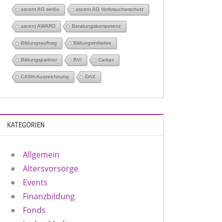
ascent AG seriös
ascent AG Verbraucherschutz
ascent AWARD
Beratungskompetenz
Bildungsauftrag
Bildungsinitiative
Bildungspartner
BVI
Caritas
CASH-Auszeichnung
DAX
KATEGORIEN
Allgemein
Altersvorsorge
Events
Finanzbildung
Fonds