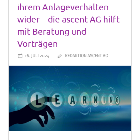
ihrem Anlageverhalten
wider – die ascent AG hilft
mit Beratung und
Vorträgen
16. JULI 2024
REDAKTION ASCENT AG