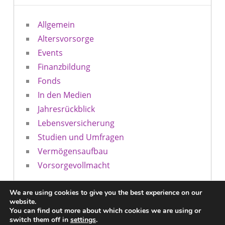
Allgemein
Altersvorsorge
Events
Finanzbildung
Fonds
In den Medien
Jahresrückblick
Lebensversicherung
Studien und Umfragen
Vermögensaufbau
Vorsorgevollmacht
We are using cookies to give you the best experience on our
website.
You can find out more about which cookies we are using or
Ein Blog der ascent AG |
hauptverwaltung@ascent.de
|
0721
switch them off in
settings
.