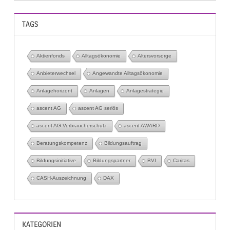
TAGS
Aktienfonds
Alltagsökonomie
Altersvorsorge
Anbieterwechsel
Angewandte Alltagsökonomie
Anlagehorizont
Anlagen
Anlagestrategie
ascent AG
ascent AG seriös
ascent AG Verbraucherschutz
ascent AWARD
Beratungskompetenz
Bildungsauftrag
Bildungsinitiative
Bildungspartner
BVI
Caritas
CASH-Auszeichnung
DAX
KATEGORIEN