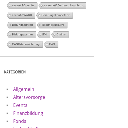
ascent AG seriös
ascent AG Verbraucherschutz
ascent AWARD
Beratungskompetenz
Bildungsauftrag
Bildungsinitiative
Bildungspartner
BVI
Caritas
CASH-Auszeichnung
DAX
KATEGORIEN
Allgemein
Altersvorsorge
Events
Finanzbildung
Fonds