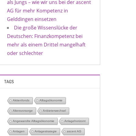
als Jungs – wie wir uns bei der ascent
AG für mehr Kompetenz in
Gelddingen einsetzen
Die große Wissenslücke der
Deutschen: Finanzkompetenz bei
mehr als einem Drittel mangelhaft
oder schlechter
TAGS
Aktienfonds
Alltagsökonomie
Altersvorsorge
Anbieterwechsel
Angewandte Alltagsökonomie
Anlagehorizont
Anlagen
Anlagestrategie
ascent AG