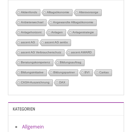
Aktienfonds
Alltagsökonomie
Altersvorsorge
Anbieterwechsel
Angewandte Alltagsökonomie
Anlagehorizont
Anlagen
Anlagestrategie
ascent AG
ascent AG seriös
ascent AG Verbraucherschutz
ascent AWARD
Beratungskompetenz
Bildungsauftrag
Bildungsinitiative
Bildungspartner
BVI
Caritas
CASH-Auszeichnung
DAX
KATEGORIEN
Allgemein